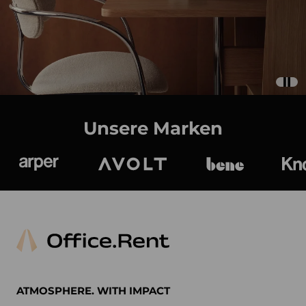
Unsere Marken
Arper
Avolt
bene
K
ATMOSPHERE. WITH IMPACT