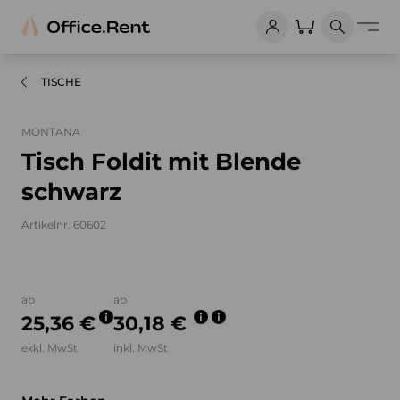
TISCHE
MONTANA
Tisch Foldit mit Blende
schwarz
Artikelnr. 60602
Bilder und Videos zum Produkt
ab
ab
25,36 €
30,18 €
exkl. MwSt
inkl. MwSt