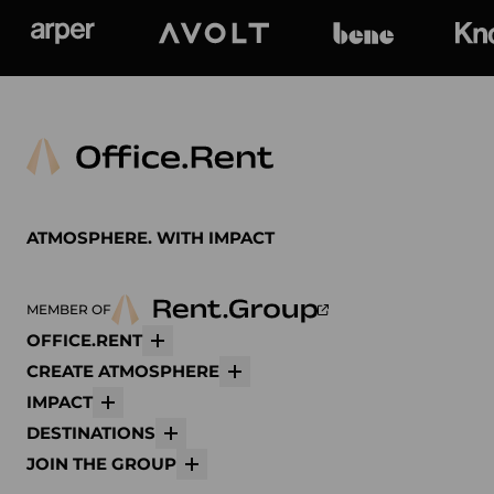
Arper
Avolt
bene
K
ATMOSPHERE. WITH IMPACT
MEMBER OF
OFFICE.RENT
Mehr
CREATE ATMOSPHERE
Mehr
IMPACT
Mehr
DESTINATIONS
Mehr
JOIN THE GROUP
Mehr