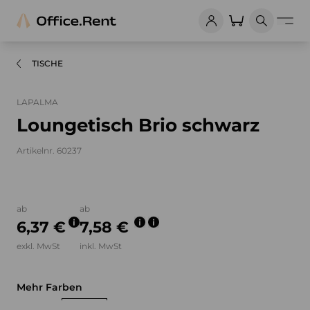
TISCHE
LAPALMA
Loungetisch Brio schwarz
Artikelnr. 60237
Bilder und Videos zum Produkt
ab
ab
6,37 €
7,58 €
exkl. MwSt
inkl. MwSt
Mehr Farben