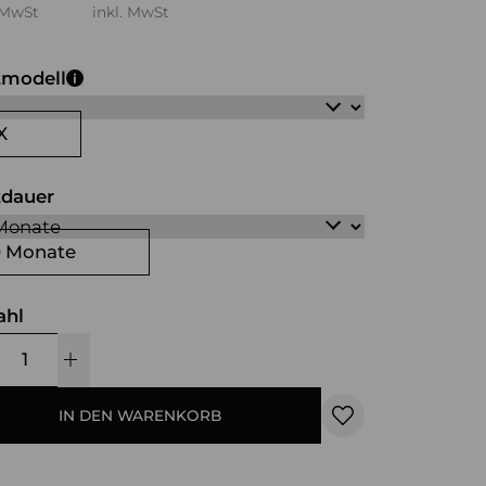
 MwSt
inkl. MwSt
tmodell
X
tdauer
0 Monate
ahl
IN DEN WARENKORB