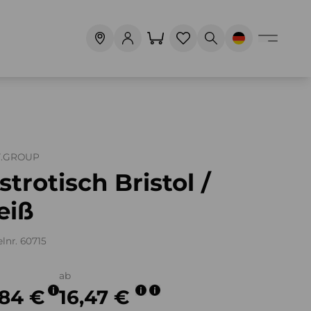
T.GROUP
strotisch Bristol /
eiß
elnr. 60715
ab
,84 €
16,47 €