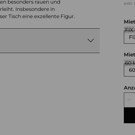
nen besonders rauen und
exkl.
leiht. Insbesondere in
er Tisch eine exzellente Figur.
Mie
FI
Mie
6
Anz