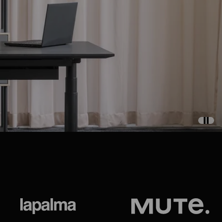
ional
Lapalma
Jetson by M