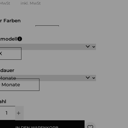
 MwSt
inkl. MwSt
r Farben
iß
schwarz
rot
transparent
tmodell
X
tdauer
0 Monate
ahl
IN DEN WARENKORB