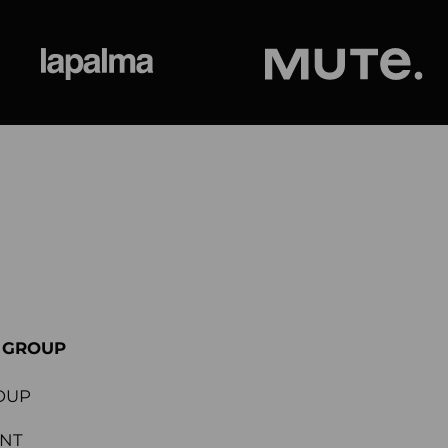
ional
Lapalma
Jetson by M
E GROUP
OUP
ENT