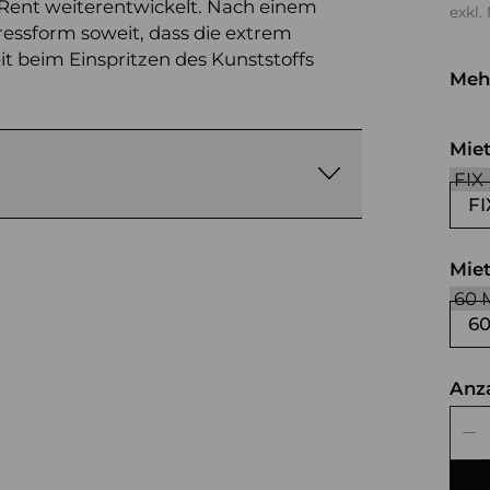
 Rent weiterentwickelt. Nach einem
exkl.
ressform soweit, dass die extrem
 beim Einspritzen des Kunststoffs
Meh
we
Mie
FI
Mie
6
Anz