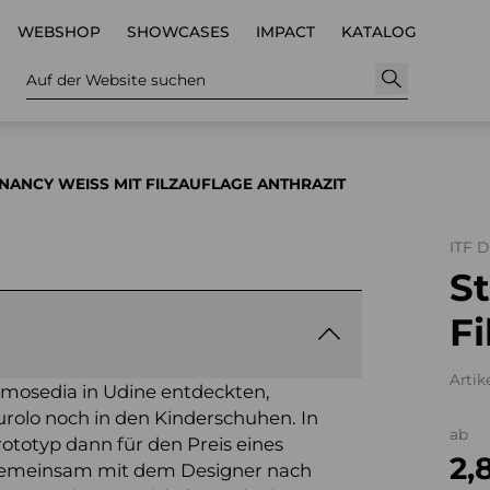
WEBSHOP
SHOWCASES
IMPACT
KATALOG
Auf der Website suchen
NANCY WEISS MIT FILZAUFLAGE ANTHRAZIT
ITF 
St
Fi
Artik
romosedia in Udine entdeckten,
urolo noch in den Kinderschuhen. In
ab
ototyp dann für den Preis eines
2,
 gemeinsam mit dem Designer nach