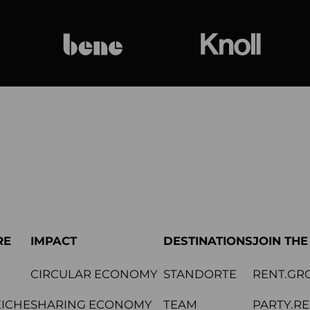
bene
Knoll Internat
RE
IMPACT
DESTINATIONS
JOIN TH
CIRCULAR ECONOMY
STANDORTE
RENT.GR
ICHE
SHARING ECONOMY
TEAM
PARTY.R