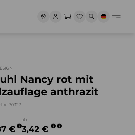
DESIGN
uhl Nancy rot mit
lzauflage anthrazit
elnr. 70327
ab
87 €
3,42 €