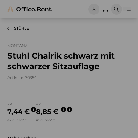
STÜHLE
MONTANA
Stuhl Chairik schwarz mit
schwarzer Sitzauflage
Artikelnr. 70354
Bilder und Videos zum Produkt
ab
ab
7,44 €
8,85 €
exkl. MwSt
inkl. MwSt