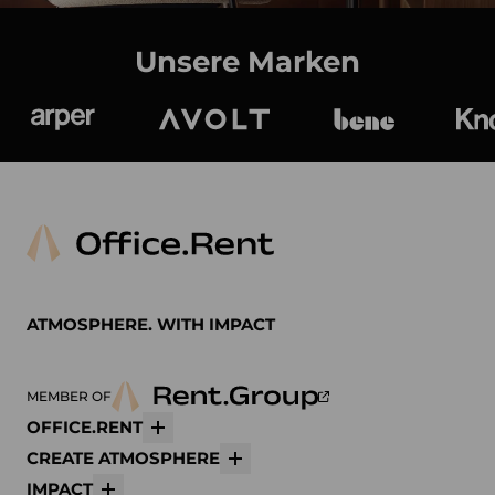
Unsere Marken
Arper
Avolt
bene
K
ATMOSPHERE. WITH IMPACT
MEMBER OF
OFFICE.RENT
Mehr
CREATE ATMOSPHERE
Mehr
IMPACT