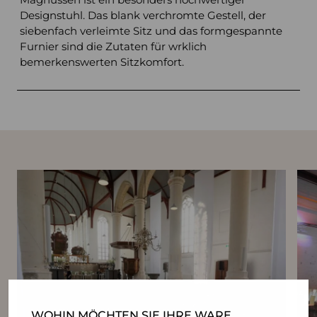
Designstuhl. Das blank verchromte Gestell, der
siebenfach verleimte Sitz und das formgespannte
Furnier sind die Zutaten für wrklich
bemerkenswerten Sitzkomfort.
WOHIN MÖCHTEN SIE IHRE WARE