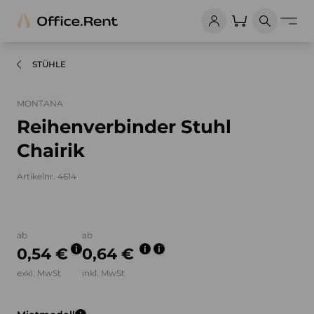
STÜHLE
MONTANA
Reihenverbinder Stuhl
Chairik
Artikelnr. 4614
Bilder und Videos zum Produkt
ab
ab
0,54 €
0,64 €
exkl. MwSt
inkl. MwSt