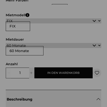
Mehr Farben
weiß
schwarz
gelb
blau
grau
rot
Mietmodell
FIX
Mietdauer
60 Monate
Anzahl
IN DEN WARENKORB
Beschreibung