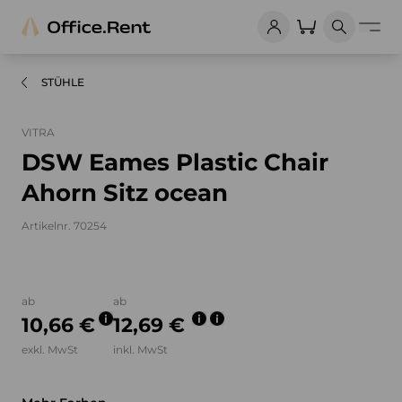
STÜHLE
VITRA
DSW Eames Plastic Chair
Ahorn Sitz ocean
Artikelnr. 70254
Bilder und Videos zum Produkt
ab
ab
10,66 €
12,69 €
exkl. MwSt
inkl. MwSt