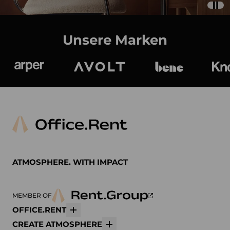
Unsere Marken
Arper
Avolt
bene
K
ATMOSPHERE. WITH IMPACT
MEMBER OF
OFFICE.RENT
Mehr
CREATE ATMOSPHERE