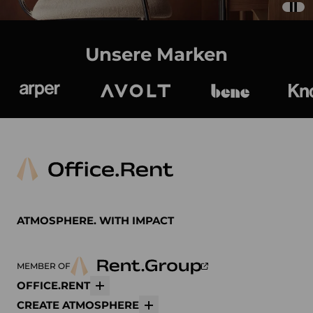
Unsere Marken
Arper
Avolt
bene
K
ATMOSPHERE. WITH IMPACT
MEMBER OF
OFFICE.RENT
Mehr
CREATE ATMOSPHERE