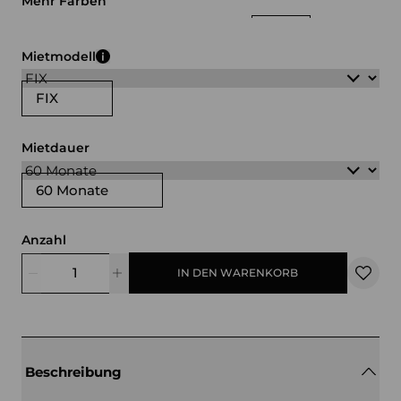
Mehr Farben
weiß
schwarz
gelb
blau
grau
rot
Mietmodell
FIX
Mietdauer
60 Monate
Anzahl
IN DEN WARENKORB
Beschreibung