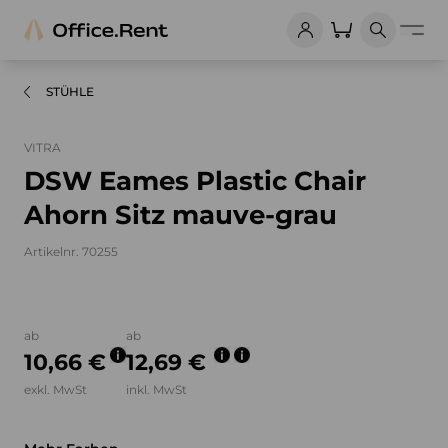
STÜHLE
VITRA
DSW Eames Plastic Chair
Ahorn Sitz mauve-grau
Artikelnr. 70255
Bilder und Videos zum Produkt
ab
ab
10,66 €
12,69 €
exkl. MwSt
inkl. MwSt