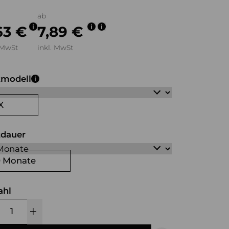
ab
63 €
7,89 €
 MwSt
inkl. MwSt
tmodell
X
tdauer
0 Monate
ahl