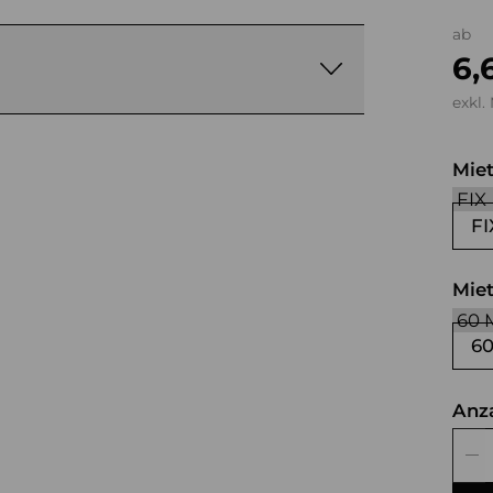
ab
6,
exkl.
Mie
FI
Mie
6
Anz