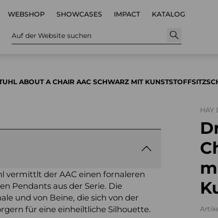
WEBSHOP
SHOWCASES
IMPACT
KATALOG
Auf der Website suchen
TUHL ABOUT A CHAIR AAC SCHWARZ MIT KUNSTSTOFFSITZSC
HAY
D
C
m
l vermittlt der AAC einen fornaleren
Ku
gen Pendants aus der Serie. Die
e und von Beine, die sich von der
gern für eine einheiltliche Silhouette.
Artik