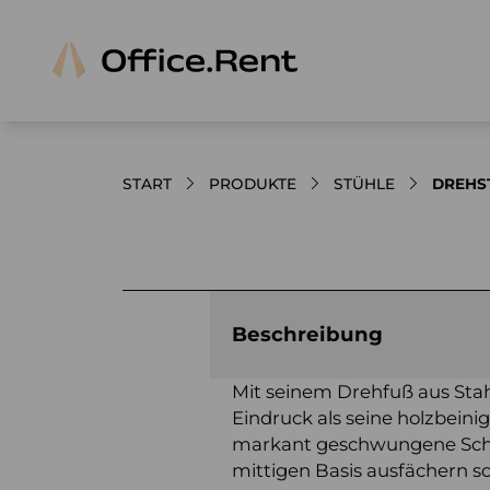
START
PRODUKTE
STÜHLE
DREHS
Bilder und Videos zum Produkt
Beschreibung
Mit seinem Drehfuß aus Stah
Eindruck als seine holzbeini
markant geschwungene Schal
mittigen Basis ausfächern sor