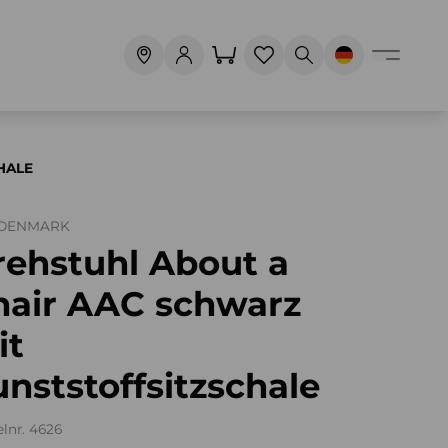
HALE
 DENMARK
rehstuhl About a
hair AAC schwarz
it
nststoffsitzschale
elnr. 4626