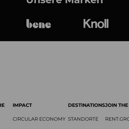
bene
Knoll Internat
RE
IMPACT
DESTINATIONS
JOIN TH
CIRCULAR ECONOMY
STANDORTE
RENT.GR