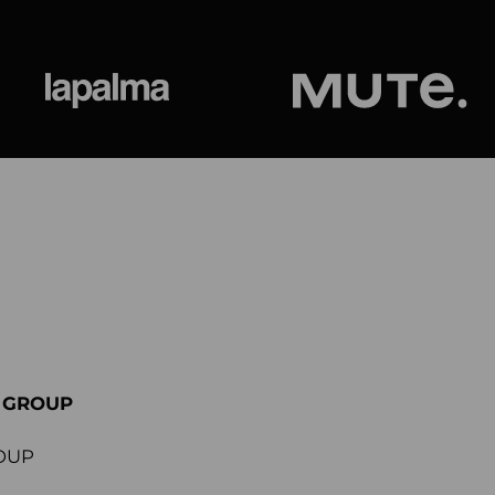
ional
Lapalma
Jetson by M
E GROUP
OUP