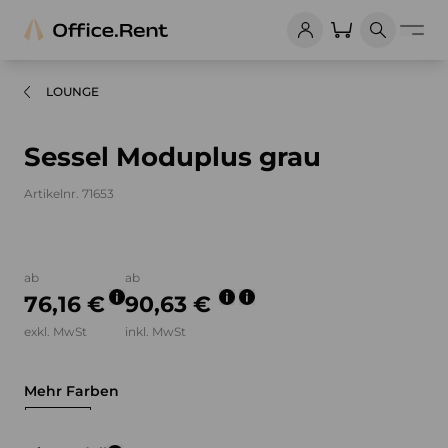
LOUNGE
Sessel Moduplus grau
Artikelnr. 71653
Bilder und Videos zum Produkt
ab
ab
76,16 €
90,63 €
exkl. MwSt
inkl. MwSt
Mehr Farben
grau
weiß
lila
blau