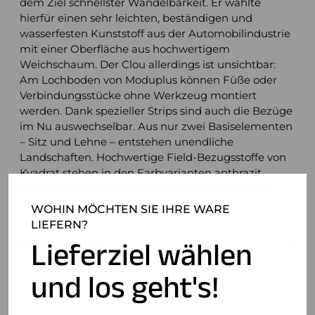
dem Ziel schnellster Wandelbarkeit. Er wählte
hierfür einen sehr leichten, beständigen und
wasserfesten Kunststoff aus der Automobilindustrie
mit einer Oberfläche aus hochwertigem
Weichschaum. Der Clou allerdings ist unsichtbar:
Am Lochboden von Moduplus können Füße oder
Verbindungsstücke ohne Werkzeug montiert
werden. Dank spezieller Strips sind auch die Bezüge
im Nu auswechselbar. Aus nur zwei Basiselementen
– Sitz und Lehne – entstehen unendliche
Landschaften. Hochwertige Field-Bezugsstoffe von
Kvadrat stehen in den Farbvarianten anthrazit,
creme, grau, brombeer und blau zur Verfügung.
WOHIN MÖCHTEN SIE IHRE WARE
LIEFERN?
Lieferziel wählen
Produktdetails
und los geht's!