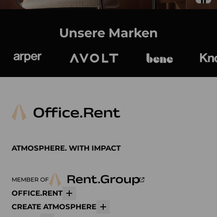
Unsere Marken
Arper
Avolt
bene
K
ATMOSPHERE. WITH IMPACT
MEMBER OF
OFFICE.RENT
Mehr
CREATE ATMOSPHERE
Mehr