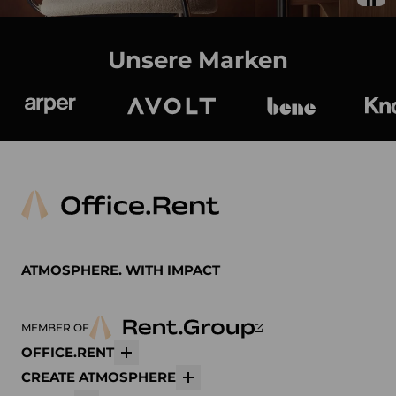
Unsere Marken
Arper
Avolt
bene
K
ATMOSPHERE. WITH IMPACT
MEMBER OF
OFFICE.RENT
Mehr
CREATE ATMOSPHERE
Mehr