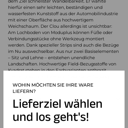
dem Ziel schnellster Wandelbarkeit. Er wählte
hierfür einen sehr leichten, beständigen und
wasserfesten Kunststoff aus der Automobilindustrie
mit einer Oberfläche aus hochwertigem
Weichschaum. Der Clou allerdings ist unsichtbar:
Am Lochboden von Moduplus können Füße oder
Verbindungsstücke ohne Werkzeug montiert
werden. Dank spezieller Strips sind auch die Bezüge
im Nu auswechselbar. Aus nur zwei Basiselementen
– Sitz und Lehne – entstehen unendliche
Landschaften. Hochwertige Field-Bezugsstoffe von
Kvadrat stehen in den Farbvarianten anthrazit,
creme, grau, brombeer und blau zur Verfügung.
WOHIN MÖCHTEN SIE IHRE WARE
LIEFERN?
Lieferziel wählen
Produktdetails
und los geht's!