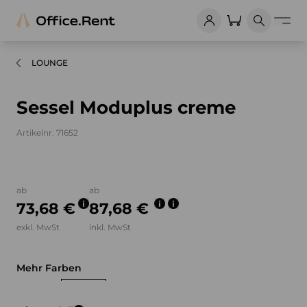
LOUNGE
Sessel Moduplus creme
Artikelnr. 71652
Bilder und Videos zum Produkt
ab
ab
73,68 €
87,68 €
exkl. MwSt
inkl. MwSt
Mehr Farben
grau
weiß
lila
blau