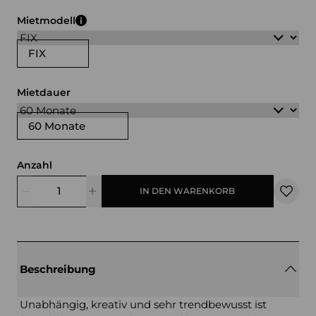
grau
lila
blau
grün
Mietmodell
FIX
Mietdauer
60 Monate
Anzahl
IN DEN WARENKORB
Beschreibung
Unabhängig, kreativ und sehr trendbewusst ist