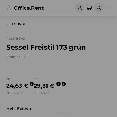
LOUNGE
ROLF BENZ
Sessel Freistil 173 grün
Artikelnr. 4984
Bilder und Videos zum Produkt
ab
ab
24,63 €
29,31 €
exkl. MwSt
inkl. MwSt
Mehr Farben