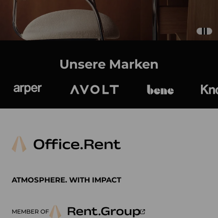
Unsere Marken
Arper
Avolt
bene
K
ATMOSPHERE. WITH IMPACT
MEMBER OF