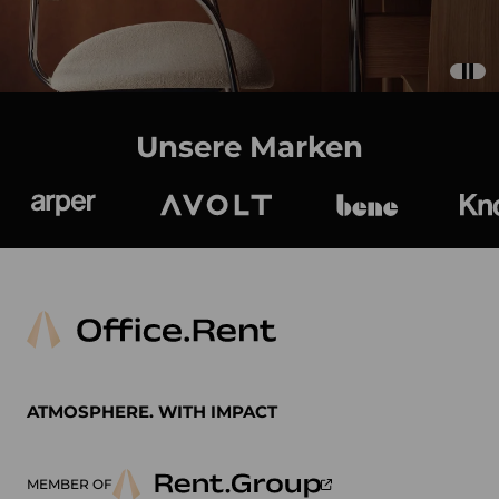
Unsere Marken
Arper
Avolt
bene
K
ATMOSPHERE. WITH IMPACT
MEMBER OF