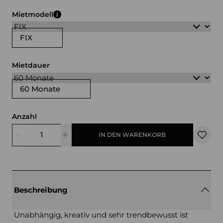
grau
lila
blau
grün
Mietmodell
FIX
Mietdauer
60 Monate
Anzahl
IN DEN WARENKORB
Beschreibung
Unabhängig, kreativ und sehr trendbewusst ist