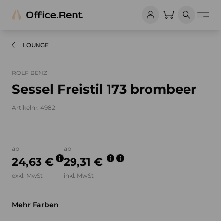
LOUNGE
ROLF BENZ
Sessel Freistil 173 brombeer
Artikelnr. 4982
Bilder und Videos zum Produkt
ab
ab
24,63 €
29,31 €
exkl. MwSt
inkl. MwSt
Mehr Farben