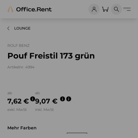
LOUNGE
ROLF BENZ
Pouf Freistil 173 grün
Artikelnr. 4994
Bilder und Videos zum Produkt
ab
ab
7,62 €
9,07 €
exkl. MwSt
inkl. MwSt
Mehr Farben