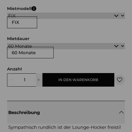
grau
lila
blau
grün
Mietmodell
FIX
Mietdauer
60 Monate
Anzahl
IN DEN WARENKORB
Beschreibung
Sympathisch rundlich ist der Lounge-Hocker freistil