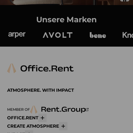
Unsere Marken
Arper
Avolt
bene
K
ATMOSPHERE. WITH IMPACT
MEMBER OF
OFFICE.RENT
Mehr
CREATE ATMOSPHERE
Mehr