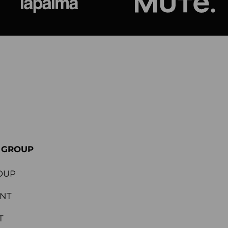
ional
Lapalma
Jetson by M
E GROUP
OUP
ENT
T