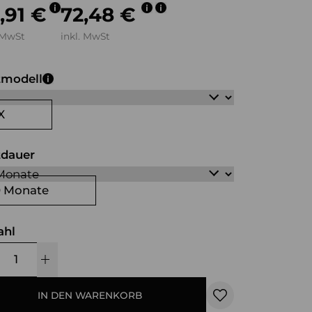
,91 €
72,48 €
 MwSt
inkl. MwSt
tmodell
X
tdauer
0 Monate
ahl
IN DEN WARENKORB