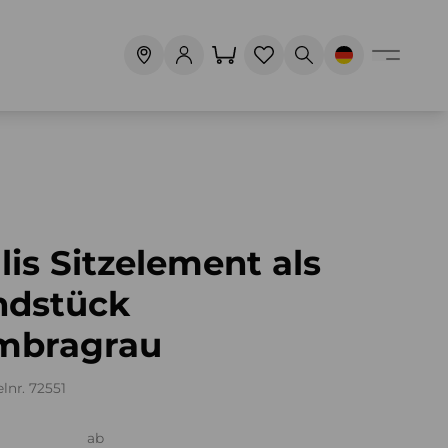
lis Sitzelement als
ndstück
mbragrau
elnr. 72551
ab