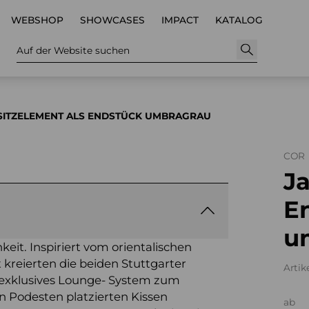
WEBSHOP
SHOWCASES
IMPACT
KATALOG
Auf der Website suchen
 SITZELEMENT ALS ENDSTÜCK UMBRAGRAU
COR
Ja
E
u
hkeit. Inspiriert vom orientalischen
 kreierten die beiden Stuttgarter
Artik
 exklusives Lounge- System zum
n Podesten platzierten Kissen
ab