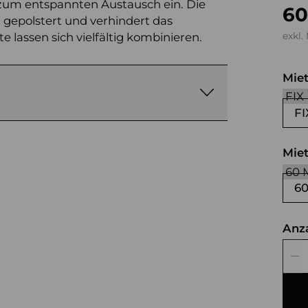
 zum entspannten Austausch ein. Die
60
g gepolstert und verhindert das
e lassen sich vielfältig kombinieren.
exkl.
Mie
FI
Mie
6
Anz