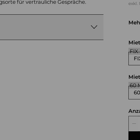
sorte für vertrauliche Gespräche.
exkl.
Meh
ta
Mie
FI
Mie
6
Anz