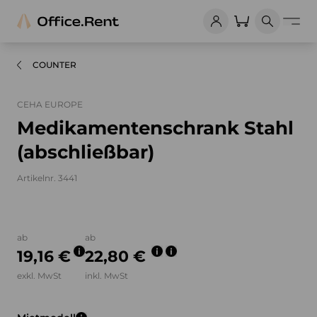
COUNTER
CEHA EUROPE
Medikamentenschrank Stahl
(abschließbar)
Artikelnr. 3441
Bilder und Videos zum Produkt
ab
ab
19,16 €
22,80 €
exkl. MwSt
inkl. MwSt