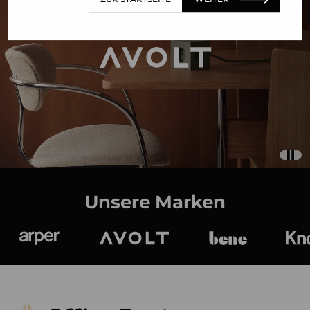
Unsere Marken
Arper
Avolt
bene
K