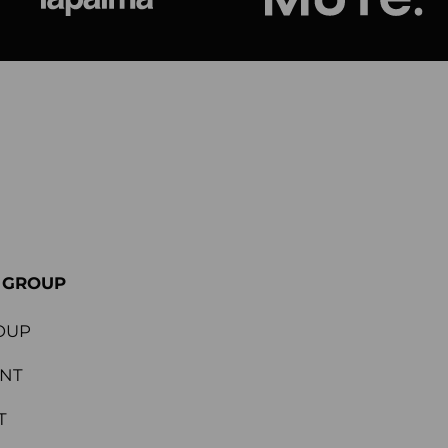
ional
Lapalma
Jetson by M
E GROUP
OUP
ENT
T