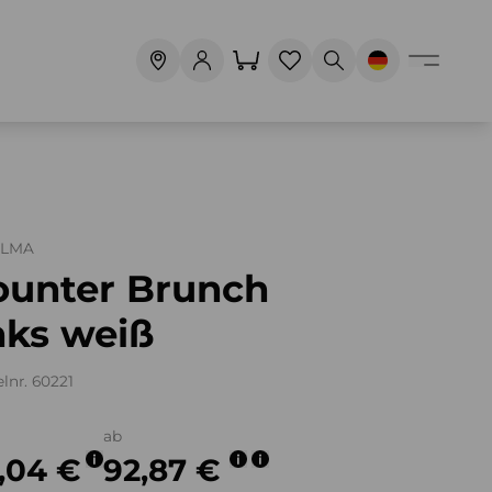
ALMA
ounter Brunch
nks weiß
elnr. 60221
ab
,04 €
92,87 €