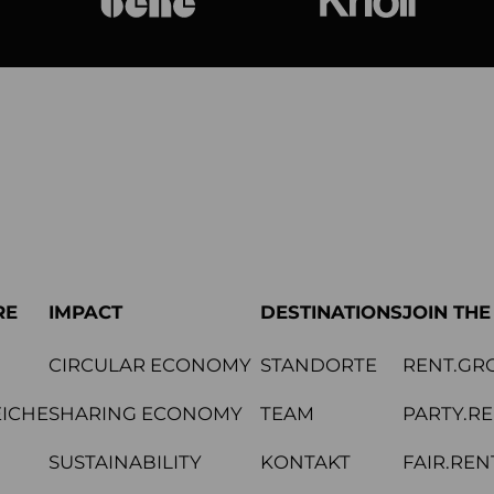
bene
Knoll Internat
RE
IMPACT
DESTINATIONS
JOIN TH
CIRCULAR ECONOMY
STANDORTE
RENT.GR
ICHE
SHARING ECONOMY
TEAM
PARTY.R
SUSTAINABILITY
KONTAKT
FAIR.REN