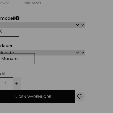
 MwSt
inkl. MwSt
tmodell
X
tdauer
0 Monate
ahl
IN DEN WARENKORB