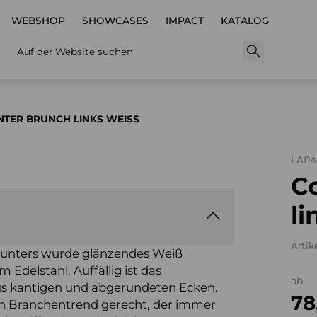
WEBSHOP
SHOWCASES
IMPACT
KATALOG
Auf der Website suchen
TER BRUNCH LINKS WEISS
LAP
C
li
Artik
Counters wurde glänzendes Weiß
Edelstahl. Auffällig ist das
ab
us kantigen und abgerundeten Ecken.
78
en Branchentrend gerecht, der immer