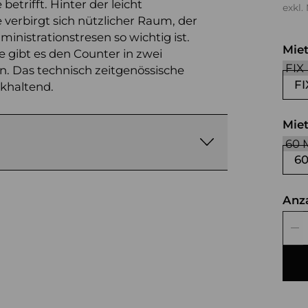
trifft. Hinter der leicht
exkl.
 verbirgt sich nützlicher Raum, der
nistrationstresen so wichtig ist.
Mie
 gibt es den Counter in zwei
 Das technisch zeitgenössische
FI
ckhaltend.
Mie
6
Anz