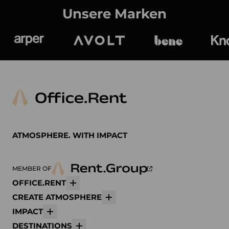
Unsere Marken
Arper
Avolt
bene
K
ATMOSPHERE. WITH IMPACT
MEMBER OF
OFFICE.RENT
Mehr
CREATE ATMOSPHERE
Mehr
IMPACT
Mehr
DESTINATIONS