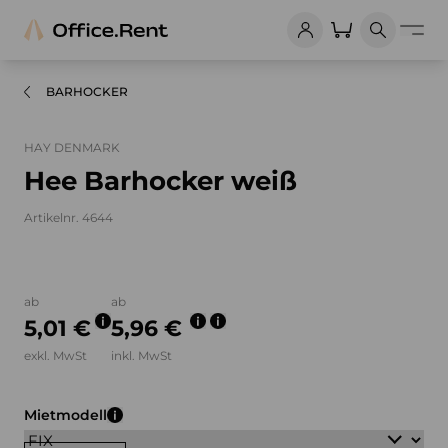
BARHOCKER
HAY DENMARK
Hee Barhocker weiß
Artikelnr. 4644
Bilder und Videos zum Produkt
ab
ab
5,01 €
5,96 €
exkl. MwSt
inkl. MwSt
Mietmodell