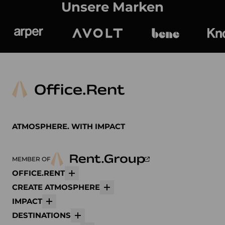
Unsere Marken
Arper
Avolt
bene
K
ATMOSPHERE. WITH IMPACT
MEMBER OF
OFFICE.RENT
Mehr
CREATE ATMOSPHERE
Mehr
IMPACT
Mehr
DESTINATIONS
Mehr