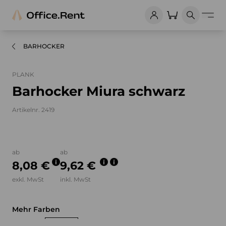
BARHOCKER
PLANK
Barhocker Miura schwarz
Artikelnr. 2419
Bilder und Videos zum Produkt
ab
ab
8,08 €
9,62 €
exkl. MwSt
inkl. MwSt
Mehr Farben