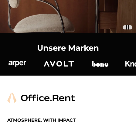
Unsere Marken
Arper
Avolt
bene
K
ATMOSPHERE. WITH IMPACT