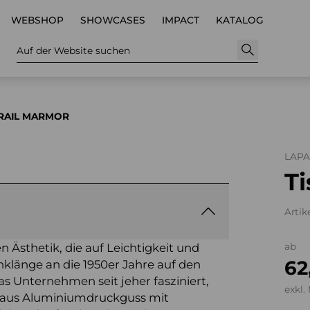
WEBSHOP
SHOWCASES
IMPACT
KATALOG
Auf der Website suchen
TRAIL MARMOR
LAP
Ti
Artik
 Ästhetik, die auf Leichtigkeit und
ab
62
nklänge an die 1950er Jahre auf den
das Unternehmen seit jeher fasziniert,
exkl.
ll aus Aluminiumdruckguss mit