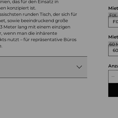
ien, das für den Einsatz in
n konzipiert ist.
Mie
ischsten runden Tisch, der sich für
et, sowie beeindruckend große
FI
 3 Meter lang mit einem einzigen
r, wenn man die inhärente
Mie
ts nutzt – für repräsentative Büros
.
6
Anz