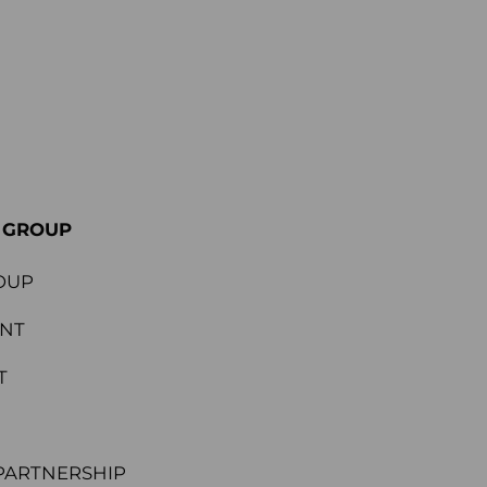
E GROUP
OUP
ENT
T
PARTNERSHIP