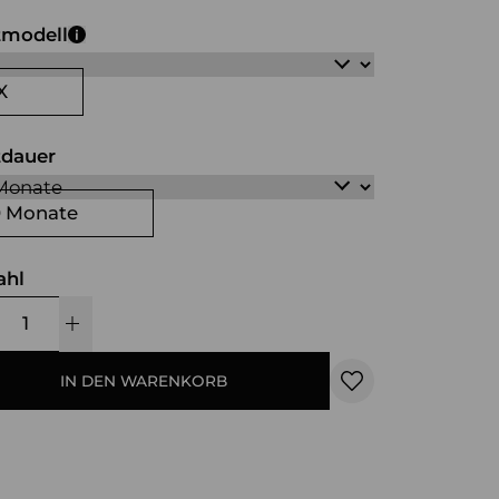
tmodell
X
tdauer
0 Monate
ahl
IN DEN WARENKORB