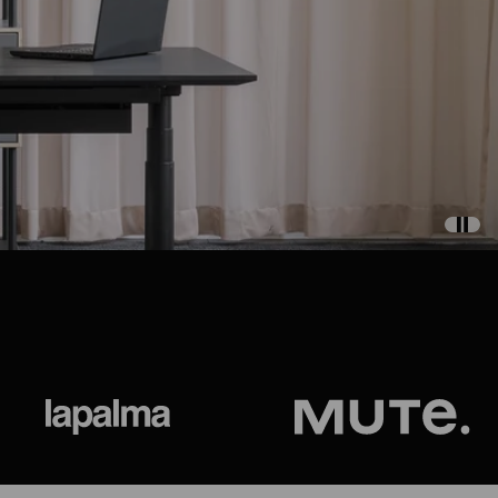
ional
Lapalma
Jetson by M