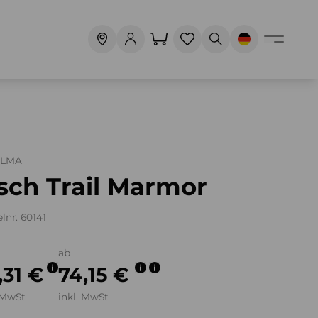
ALMA
sch Trail Marmor
elnr. 60141
ab
,31 €
74,15 €
 MwSt
inkl. MwSt