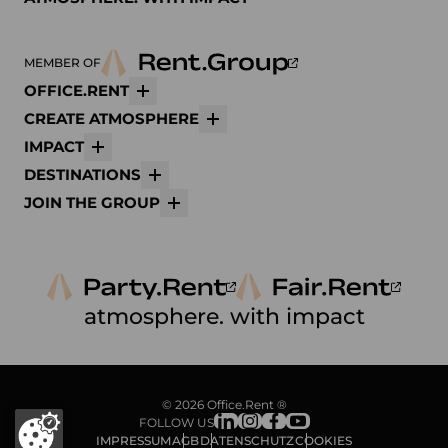
MEMBER OF
OFFICE.RENT
Mehr
CREATE ATMOSPHERE
Mehr
IMPACT
Mehr
DESTINATIONS
Mehr
JOIN THE GROUP
Mehr
atmosphere. with impact
© 2026 Office.Rent ®
FOLLOW US
IMPRESSUM
AGB
DATENSCHUTZ
COOKIES