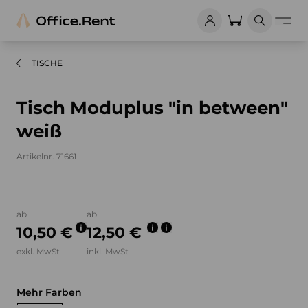
TISCHE
Tisch Moduplus "in between"
weiß
Artikelnr. 71661
Bilder und Videos zum Produkt
ab
ab
10,50 €
12,50 €
exkl. MwSt
inkl. MwSt
Mehr Farben