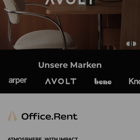
Unsere Marken
Arper
Avolt
bene
K
ATMOSPHERE. WITH IMPACT