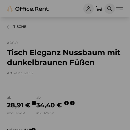
TISCHE
ARCO
Tisch Eleganz Nussbaum mit
dunkelbraunen Füßen
Artikelnr. 60152
Bilder und Videos zum Produkt
ab
ab
28,91 €
34,40 €
exkl. MwSt
inkl. MwSt