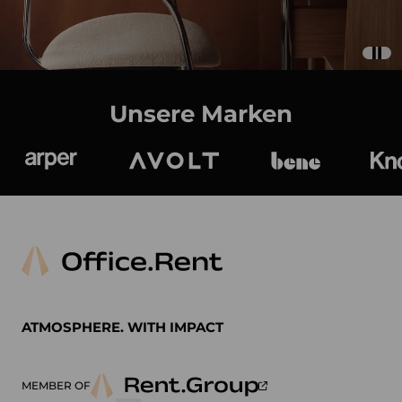
Unsere Marken
Arper
Avolt
bene
K
ATMOSPHERE. WITH IMPACT
MEMBER OF