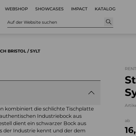
WEBSHOP
SHOWCASES
IMPACT
KATALOG
Auf der Website suchen
CH BRISTOL / SYLT
REN
St
Sy
Artik
 kombiniert die schlichte Tischplatte
 authentischen Industriebock aus
ab
stell dient ein schwarzer Bock aus
16
us der Industrie kennt und der dem