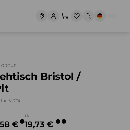
T.GROUP
ehtisch Bristol /
lt
elnr. 60774
ab
,58 €
19,73 €