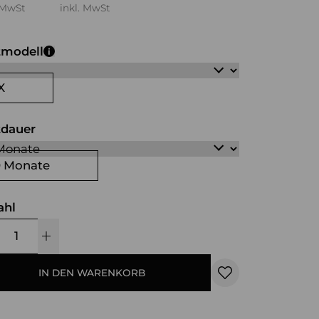
 MwSt
inkl. MwSt
tmodell
X
tdauer
0 Monate
ahl
IN DEN WARENKORB