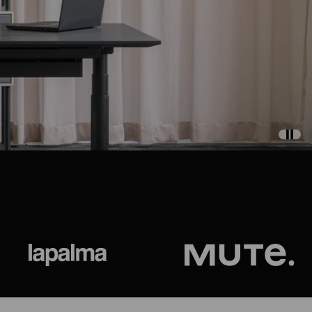
ional
Lapalma
Jetson by M