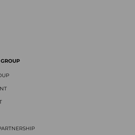
E GROUP
OUP
ENT
T
PARTNERSHIP