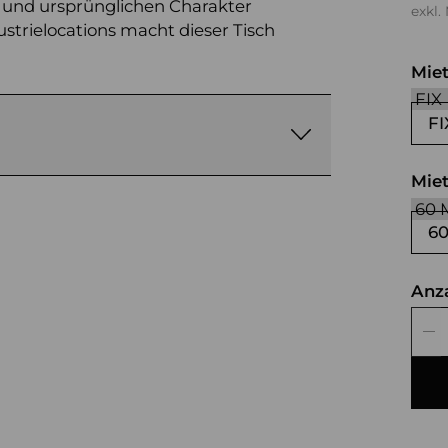
 und ursprünglichen Charakter
exkl.
ustrielocations macht dieser Tisch
Mie
FI
Mie
6
Anz