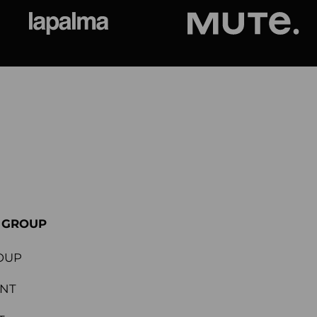
ional
Lapalma
Jetson by M
E GROUP
OUP
ENT