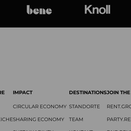
bene
Knoll Internat
RE
IMPACT
DESTINATIONS
JOIN TH
CIRCULAR ECONOMY
STANDORTE
RENT.GR
ICHE
SHARING ECONOMY
TEAM
PARTY.R