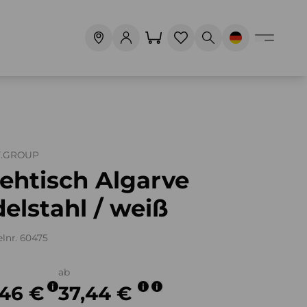
T.GROUP
ehtisch Algarve
elstahl / weiß
elnr. 60475
ab
,46 €
37,44 €