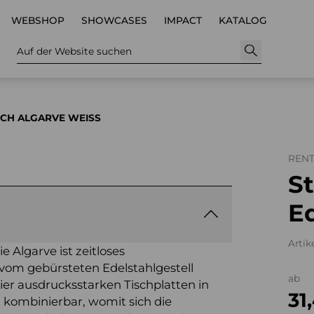
WEBSHOP
SHOWCASES
IMPACT
KATALOG
Auf der Website suchen
SCH ALGARVE WEISS
REN
St
Ed
Artik
ie Algarve ist zeitloses
 vom gebürsteten Edelstahlgestell
ab
 vier ausdrucksstarken Tischplatten in
31
 kombinierbar, womit sich die