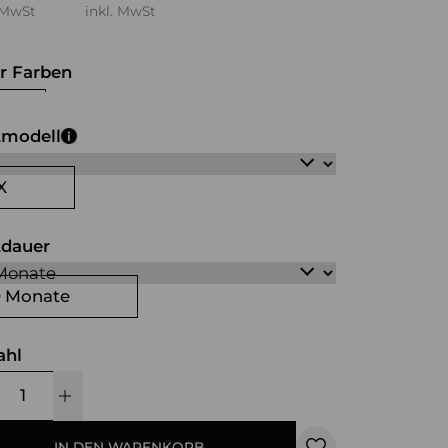
 MwSt
inkl. MwSt
r Farben
iß
schwarz
grau
braun
tmodell
X
tdauer
0 Monate
ahl
IN DEN WARENKORB