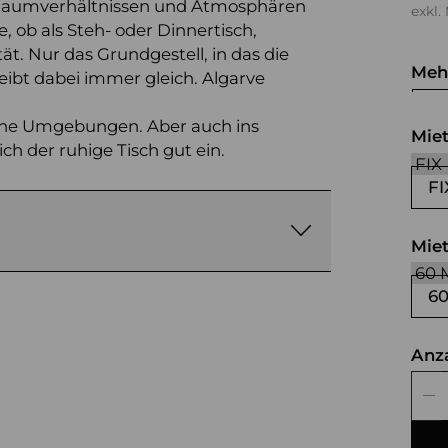
 Raumverhältnissen und Atmosphären
exkl.
 ob als Steh- oder Dinnertisch,
tät. Nur das Grundgestell, in das die
Meh
eibt dabei immer gleich. Algarve
we
liche Umgebungen. Aber auch ins
Mie
ch der ruhige Tisch gut ein.
FI
Mie
6
Anz