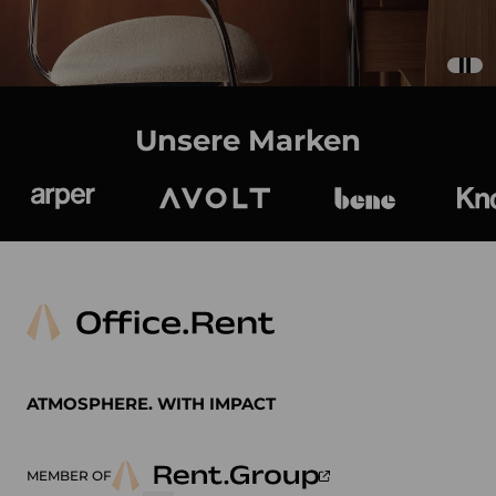
Unsere Marken
Arper
Avolt
bene
K
ATMOSPHERE. WITH IMPACT
MEMBER OF