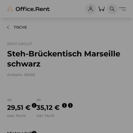
TISCHE
RENT.GROUP
Steh-Brückentisch Marseille
schwarz
Artikelnr. 60065
Bilder und Videos zum Produkt
ab
ab
29,51 €
35,12 €
exkl. MwSt
inkl. MwSt