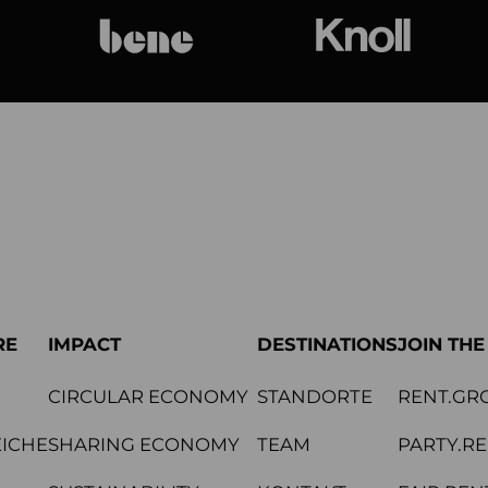
bene
Knoll Internat
RE
IMPACT
DESTINATIONS
JOIN TH
CIRCULAR ECONOMY
STANDORTE
RENT.GR
ICHE
SHARING ECONOMY
TEAM
PARTY.R