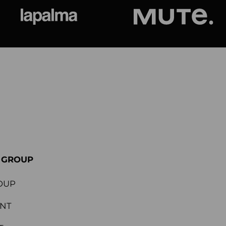
ional
Lapalma
Jetson by M
E GROUP
OUP
ENT