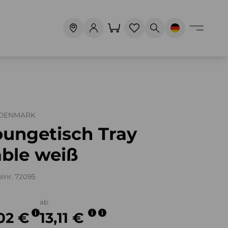
 DENMARK
oungetisch Tray
able weiß
elnr. 72095
ab
,02 €
13,11 €