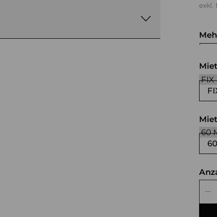
exkl.
Meh
we
Mie
FI
Mie
6
Anz