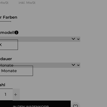
 MwSt
inkl. MwSt
r Farben
iß
schwarz
tmodell
X
tdauer
0 Monate
ahl
IN DEN WARENKORB