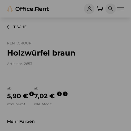
TISCHE
RENT.GROUP
Holzwürfel braun
Artikelnr. 2653
Bilder und Videos zum Produkt
ab
ab
5,90 €
7,02 €
exkl. MwSt
inkl. MwSt
Mehr Farben