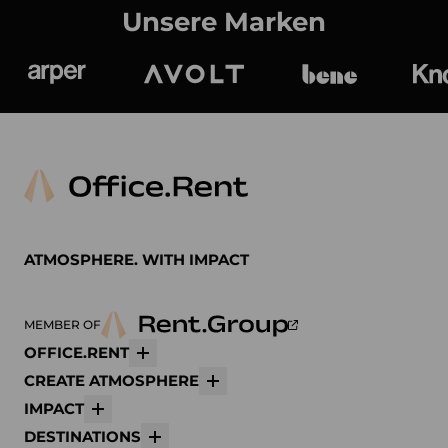
Unsere Marken
Arper
Avolt
bene
K
ATMOSPHERE. WITH IMPACT
MEMBER OF
OFFICE.RENT
Mehr
CREATE ATMOSPHERE
Mehr
IMPACT
Mehr
DESTINATIONS