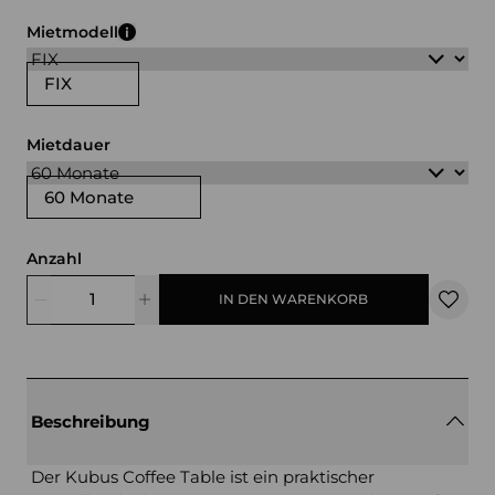
braun
weiß
grau
holz
Mietmodell
FIX
Mietdauer
60 Monate
Anzahl
IN DEN WARENKORB
Beschreibung
Der Kubus Coffee Table ist ein praktischer