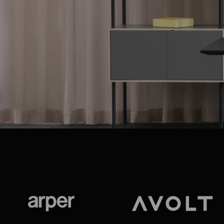
Arper
Avolt