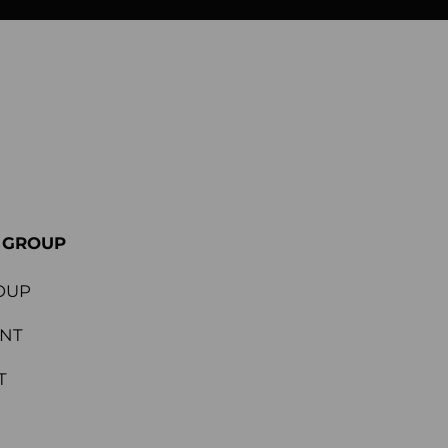
E GROUP
OUP
ENT
T