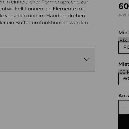
n in einheitlicher Formensprache zur
60
ntwickelt können die Elemente mit
lende versehen und im Handumdrehen
exkl.
der ein Buffet umfunktioniert werden.
Mie
FI
Mie
6
Anz