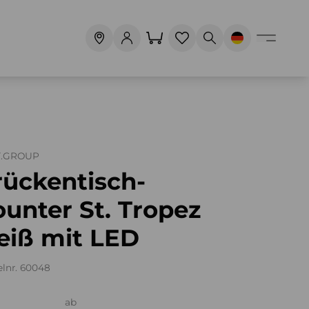
T.GROUP
rückentisch-
unter St. Tropez
eiß mit LED
elnr. 60048
ab