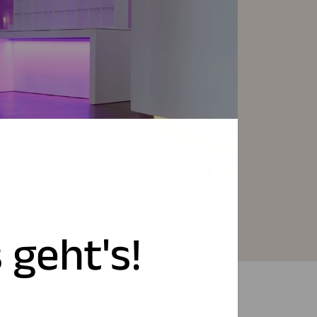
 geht's!