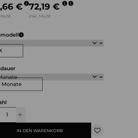
,66 €
72,19 €
 MwSt
inkl. MwSt
tmodell
X
tdauer
0 Monate
ahl
IN DEN WARENKORB