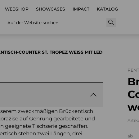
WEBSHOP
SHOWCASES
IMPACT
KATALOG
Auf der Website suchen
NTISCH-COUNTER ST. TROPEZ WEISS MIT LED
REN
B
Co
w
 unserem zweckmäßigen Brückentisch
 präzise auf Gehrung gearbeitete und
Artik
en geeignete Tischserie geschaffen.
ertisch stehen zwei Längen, drei
ab