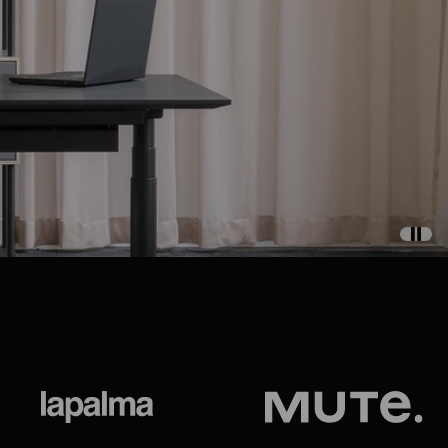
ional
Lapalma
Jetson by M