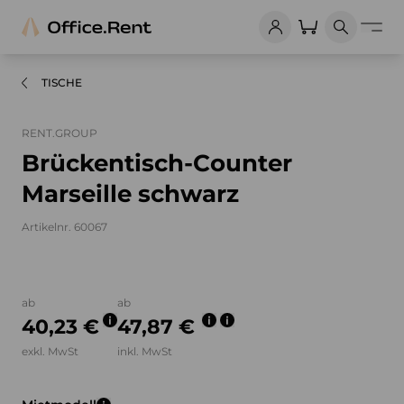
TISCHE
RENT.GROUP
Brückentisch-Counter
Marseille schwarz
Artikelnr. 60067
Bilder und Videos zum Produkt
ab
ab
40,23 €
47,87 €
exkl. MwSt
inkl. MwSt