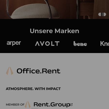
Unsere Marken
Arper
Avolt
bene
K
ATMOSPHERE. WITH IMPACT
MEMBER OF