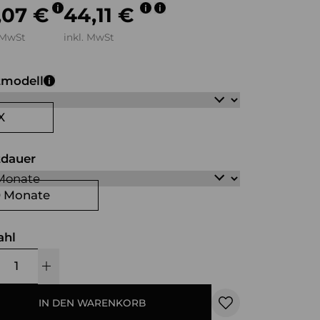
,07 €
44,11 €
 MwSt
inkl. MwSt
tmodell
X
tdauer
0 Monate
ahl
IN DEN WARENKORB