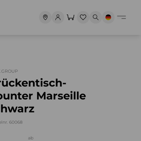
T.GROUP
rückentisch-
unter Marseille
chwarz
elnr. 60068
ab