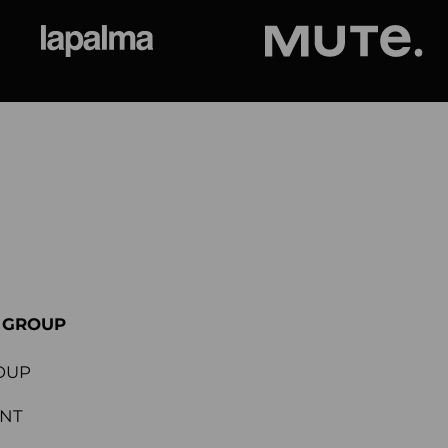
ional
Lapalma
Jetson by M
E GROUP
OUP
ENT