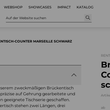
WEBSHOP
SHOWCASES
IMPACT
KATALOG
Auf der Website suchen
NTISCH-COUNTER MARSEILLE SCHWARZ
REN
B
Co
s
 unserem zweckmäßigen Brückentisch
 präzise auf Gehrung gearbeitete und
Artik
en geeignete Tischserie geschaffen.
ertisch stehen zwei Längen, drei
ab