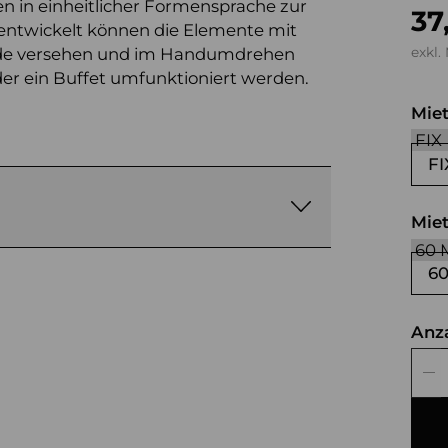
n in einheitlicher Formensprache zur
37
ntwickelt können die Elemente mit
lende versehen und im Handumdrehen
exkl.
der ein Buffet umfunktioniert werden.
Mie
FI
Mie
6
Anz