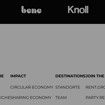
bene
Knoll Internat
RE
IMPACT
DESTINATIONS
JOIN TH
CIRCULAR ECONOMY
STANDORTE
RENT.GR
ICHE
SHARING ECONOMY
TEAM
PARTY.R