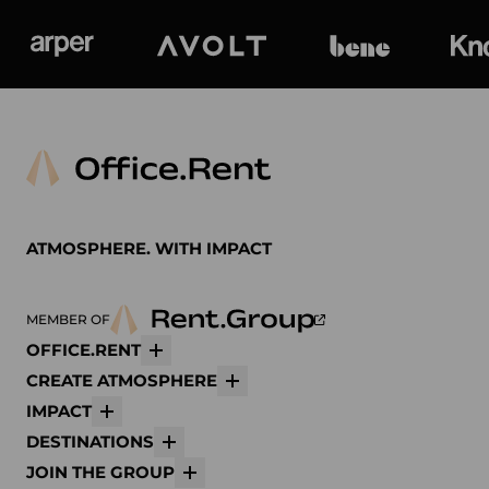
Arper
Avolt
bene
K
ATMOSPHERE. WITH IMPACT
MEMBER OF
OFFICE.RENT
Mehr
CREATE ATMOSPHERE
Mehr
IMPACT
Mehr
DESTINATIONS
Mehr
JOIN THE GROUP