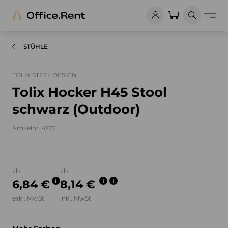
STÜHLE
TOLIX STEEL DESIGN
Tolix Hocker H45 Stool
schwarz (Outdoor)
Artikelnr. 4772
Bilder und Videos zum Produkt
ab
ab
6,84 €
8,14 €
exkl. MwSt
inkl. MwSt