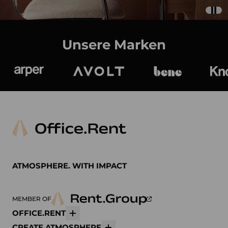
Unsere Marken
Arper
Avolt
bene
K
ATMOSPHERE. WITH IMPACT
MEMBER OF
OFFICE.RENT
Mehr
CREATE ATMOSPHERE