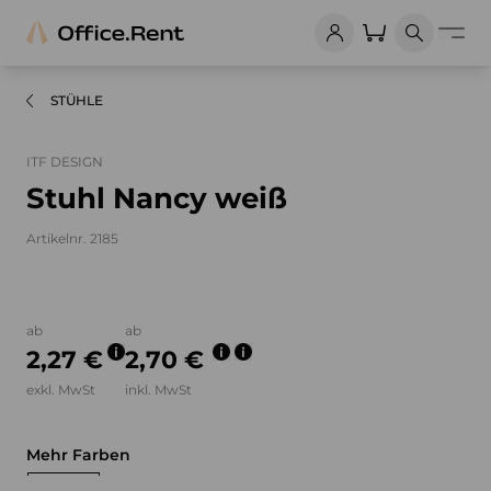
STÜHLE
ITF DESIGN
Stuhl Nancy weiß
Artikelnr. 2185
Bilder und Videos zum Produkt
ab
ab
2,27 €
2,70 €
exkl. MwSt
inkl. MwSt
Mehr Farben