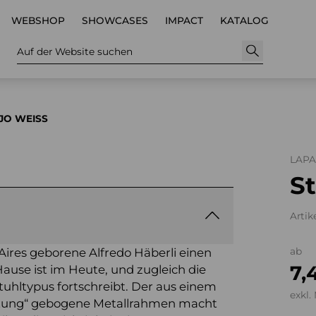
WEBSHOP
SHOWCASES
IMPACT
KATALOG
Auf der Website suchen
JO WEISS
LAP
St
Artike
Aires geborene Alfredo Häberli einen
ab
7,
ause ist im Heute, und zugleich die
tuhltypus fortschreibt. Der aus einem
exkl.
ltung“ gebogene Metallrahmen macht