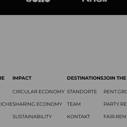
bene
Knoll Internat
RE
IMPACT
DESTINATIONS
JOIN TH
CIRCULAR ECONOMY
STANDORTE
RENT.GR
ICHE
SHARING ECONOMY
TEAM
PARTY.R
SUSTAINABILITY
KONTAKT
FAIR.REN