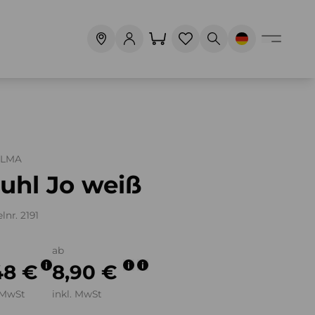
ALMA
uhl Jo weiß
lnr. 2191
ab
48 €
8,90 €
 MwSt
inkl. MwSt