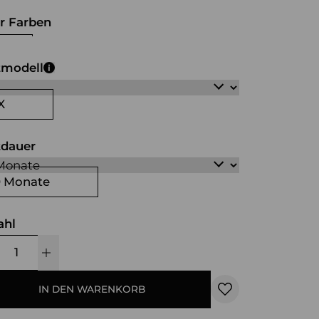
r Farben
iß
schwarz
tmodell
X
tdauer
0 Monate
ahl
IN DEN WARENKORB