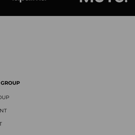
ional
Lapalma
Jetson by M
E GROUP
OUP
ENT
T