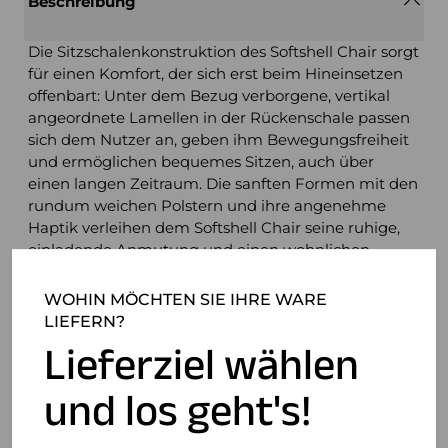
Beschreibung
Die Sitzschalenkonstruktion des Softshell Chair sorgt
für einen Komfort, der sich erst beim Hineinsetzen
offenbart: Unter dem Bezug verborgene, vertikal
angeordnete Lamellen in der Rückenschale passen
sich dem Nutzer an, geben ihm Bewegungsfreiheit
und ermöglichen bequemes Sitzen, auch über
einen langen Zeitraum. Die sanften Formen mit den
rundum weichen Polstern und ihre angenehme
Haptik verleihen dem Softshell Chair seine ruhige,
einladende Anmutung und einen wohnlichen
Charakter.
WOHIN MÖCHTEN SIE IHRE WARE
LIEFERN?
Lieferziel wählen
Produktdetails
und los geht's!