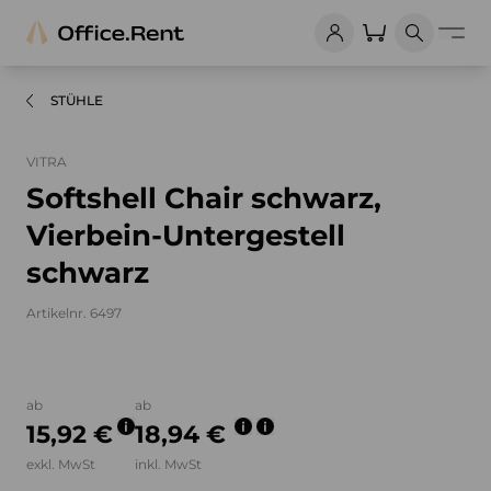
STÜHLE
VITRA
Softshell Chair schwarz,
Vierbein-Untergestell
schwarz
Artikelnr. 6497
Bilder und Videos zum Produkt
ab
ab
15,92 €
18,94 €
exkl. MwSt
inkl. MwSt