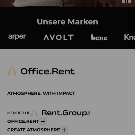
Unsere Marken
Arper
Avolt
bene
K
ATMOSPHERE. WITH IMPACT
MEMBER OF
OFFICE.RENT
Mehr
CREATE ATMOSPHERE
Mehr