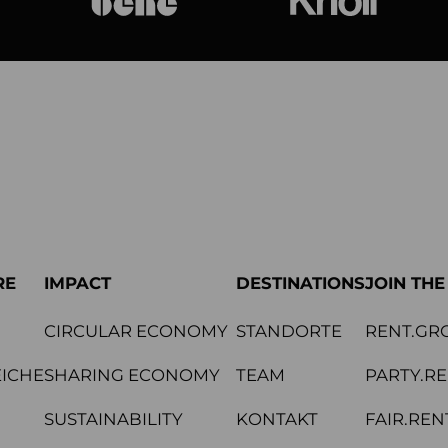
bene
Knoll Internat
RE
IMPACT
DESTINATIONS
JOIN TH
CIRCULAR ECONOMY
STANDORTE
RENT.GR
ICHE
SHARING ECONOMY
TEAM
PARTY.R
SUSTAINABILITY
KONTAKT
FAIR.REN