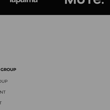
ional
Lapalma
Jetson by M
E GROUP
OUP
ENT
T