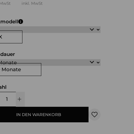
 MwSt
inkl. MwSt
tmodell
X
tdauer
0 Monate
ahl
IN DEN WARENKORB