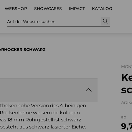
WEBSHOP
SHOWCASES
IMPACT
KATALOG
Auf der Website suchen
BARHOCKER SCHWARZ
MON
K
s
Artike
e thekenhohe Version des 4-beinigen
e Rückenlehne weisen die kultigen
ab
as 18 mm Rohrgestell ist schwarz
9,
e besteht aus schwarz lasierter Eiche.