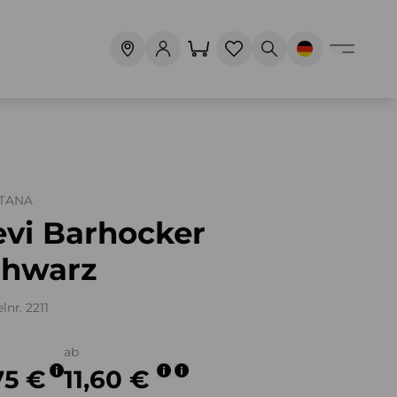
TANA
evi Barhocker
chwarz
lnr. 2211
ab
75 €
11,60 €