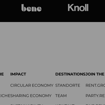
bene
Knoll Internat
RE
IMPACT
DESTINATIONS
JOIN TH
CIRCULAR ECONOMY
STANDORTE
RENT.GR
ICHE
SHARING ECONOMY
TEAM
PARTY.R