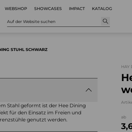
WEBSHOP
SHOWCASES
IMPACT
KATALOG
Auf der Website suchen
INING STUHL SCHWARZ
HAY
H
w
Artik
m Stahl geformt ist der Hee Dining
ekt für den Einsatz im Freien und
ab
erenzstühle genutzt werden.
3,