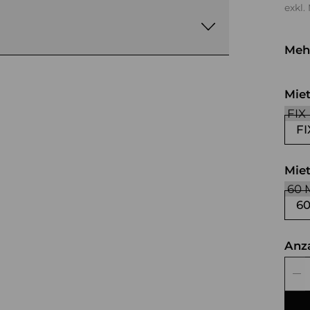
exkl.
Meh
sc
Mie
FI
Mie
6
Anz