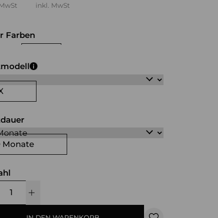
 MwSt
inkl. MwSt
r Farben
hwarz
weiß
tmodell
X
tdauer
0 Monate
ahl
IN DEN WARENKORB