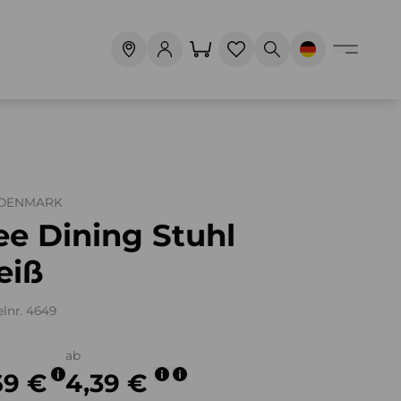
 DENMARK
ee Dining Stuhl
eiß
elnr. 4649
ab
69 €
4,39 €