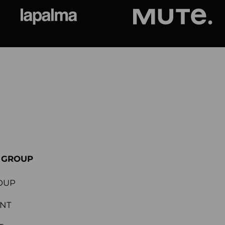
ional
Lapalma
Jetson by M
E GROUP
OUP
ENT