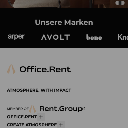
Unsere Marken
Arper
Avolt
bene
K
ATMOSPHERE. WITH IMPACT
MEMBER OF
OFFICE.RENT
Mehr
CREATE ATMOSPHERE