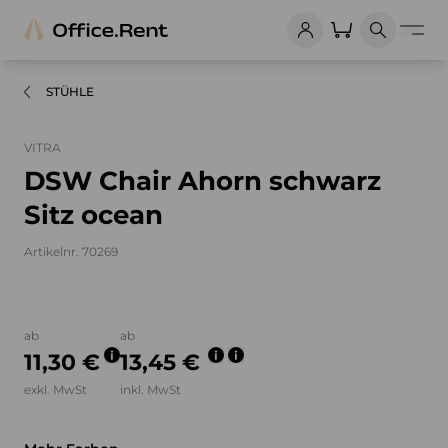
STÜHLE
VITRA
DSW Chair Ahorn schwarz
Sitz ocean
Artikelnr. 70269
Bilder und Videos zum Produkt
ab
ab
11,30 €
13,45 €
exkl. MwSt
inkl. MwSt