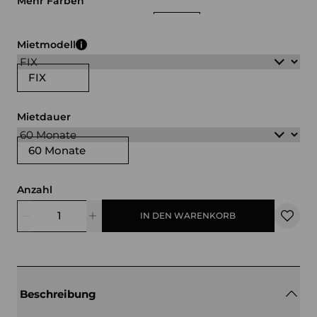
Mehr Farben
weiß
schwarz
gelb
blau
grau
rot
Mietmodell
FIX
Mietdauer
60 Monate
Anzahl
IN DEN WARENKORB
Beschreibung