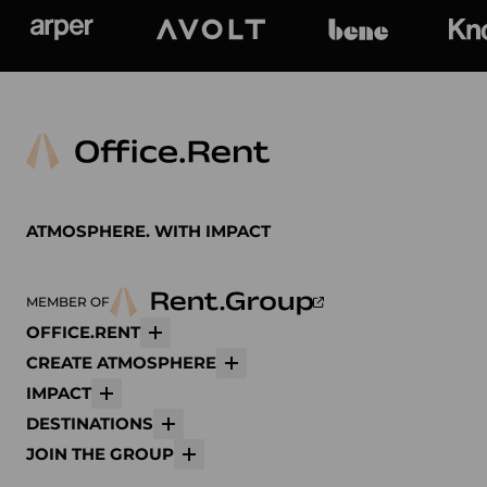
Arper
Avolt
bene
K
ATMOSPHERE. WITH IMPACT
MEMBER OF
OFFICE.RENT
Mehr
CREATE ATMOSPHERE
Mehr
IMPACT
Mehr
DESTINATIONS
Mehr
JOIN THE GROUP
Mehr