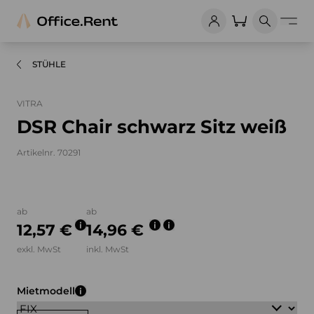
STÜHLE
VITRA
DSR Chair schwarz Sitz weiß
Artikelnr. 70291
Bilder und Videos zum Produkt
ab
ab
12,57 €
14,96 €
exkl. MwSt
inkl. MwSt
Mietmodell