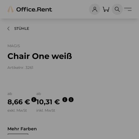
STÜHLE
MAGIS
Chair One weiß
Artikelnr. 3261
Bilder und Videos zum Produkt
ab
ab
8,66 €
10,31 €
exkl. MwSt
inkl. MwSt
Mehr Farben