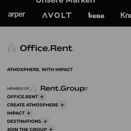
Unsere Marken
Arper
Avolt
bene
K
ATMOSPHERE. WITH IMPACT
MEMBER OF
OFFICE.RENT
Mehr
CREATE ATMOSPHERE
Mehr
IMPACT
Mehr
DESTINATIONS
Mehr
JOIN THE GROUP