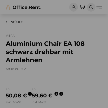
STÜHLE
VITRA
Aluminium Chair EA 108
schwarz drehbar mit
Armlehnen
Artikelnr. 5712
Bilder und Videos zum Produkt
ab
ab
50,08 €
59,60 €
exkl. MwSt
inkl. MwSt