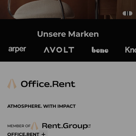
Unsere Marken
Arper
Avolt
bene
K
ATMOSPHERE. WITH IMPACT
MEMBER OF
OFFICE.RENT