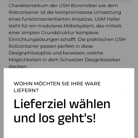
Charakteristikum der USM Büromöbel wie dem
Rollcontainer ist die kompromisslose Umsetzung
eines funktionsorientierten Ansatzes. USM Haller
steht für ein modulares Möbelsystem, das mittels
einer simplen Grundstruktur komplexe
Einrichtungslösungen schafft. Die praktischen USM
Rollcontainer passen perfekt in diese
Designphilosophie und beweisen, welche
Möglichkeiten in dem Schweizer Designklassiker
stecken.
WOHIN MÖCHTEN SIE IHRE WARE
LIEFERN?
Produktdetails
Lieferziel wählen
und los geht's!