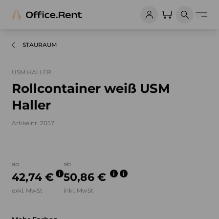
STAURAUM
USM HALLER
Rollcontainer weiß USM
Haller
Artikelnr. 2057
Bilder und Videos zum Produkt
ab
ab
42,74 €
50,86 €
exkl. MwSt
inkl. MwSt