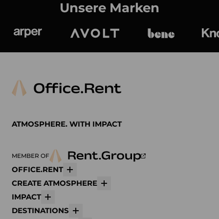
Unsere Marken
Arper
Avolt
bene
K
ATMOSPHERE. WITH IMPACT
MEMBER OF
OFFICE.RENT
Mehr
CREATE ATMOSPHERE
Mehr
IMPACT
Mehr
DESTINATIONS
Mehr