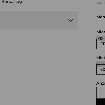
 Büroalltag.
exkl.
Meh
we
Mie
FI
Mie
6
Anz