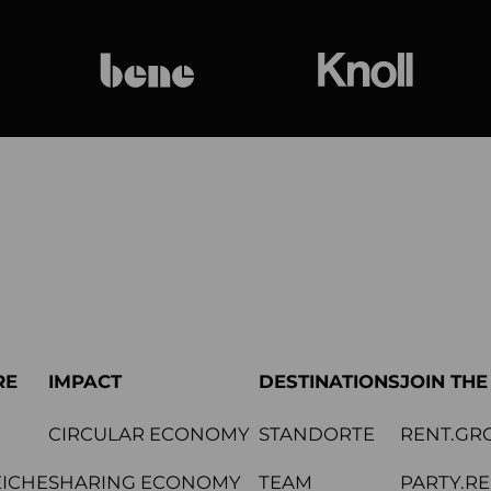
bene
Knoll Internat
RE
IMPACT
DESTINATIONS
JOIN TH
CIRCULAR ECONOMY
STANDORTE
RENT.GR
ICHE
SHARING ECONOMY
TEAM
PARTY.R