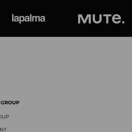
ional
Lapalma
Jetson by M
E GROUP
OUP
ENT