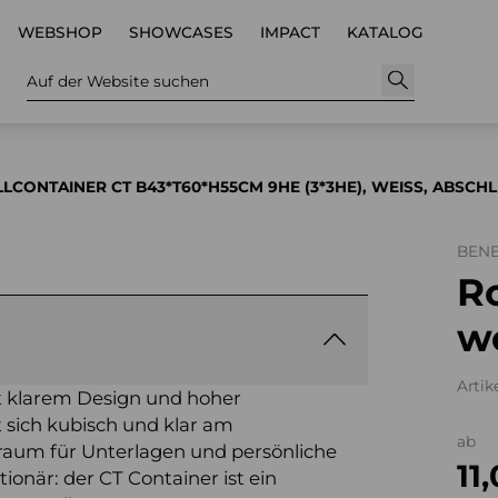
WEBSHOP
SHOWCASES
IMPACT
KATALOG
Auf der Website suchen
LCONTAINER CT B43*T60*H55CM 9HE (3*3HE), WEISS, ABSCHLIE
BEN
Ro
we
Artik
t klarem Design und hoher
t sich kubisch und klar am
ab
uraum für Unterlagen und persönliche
11
ionär: der CT Container ist ein