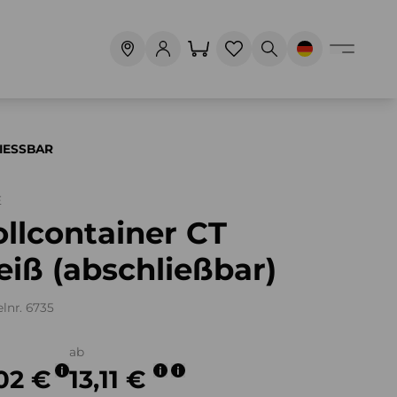
SSBAR
E
llcontainer CT
iß (abschließbar)
elnr. 6735
ab
,02 €
13,11 €