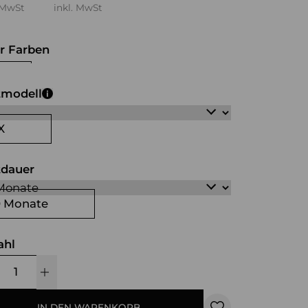
 MwSt
inkl. MwSt
r Farben
iß
schwarz
tmodell
X
tdauer
0 Monate
ahl
IN DEN WARENKORB