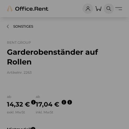
SONSTIGES
RENT.GROUP
Garderobenständer auf
Rollen
Artikelnr. 2263
Bilder und Videos zum Produkt
ab
ab
14,32 €
17,04 €
exkl. MwSt
inkl. MwSt