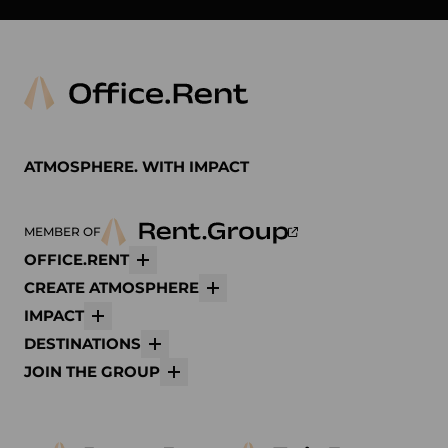
Arper
Avolt
bene
K
ATMOSPHERE. WITH IMPACT
MEMBER OF
OFFICE.RENT
Mehr
CREATE ATMOSPHERE
Mehr
IMPACT
Mehr
DESTINATIONS
Mehr
JOIN THE GROUP
Mehr