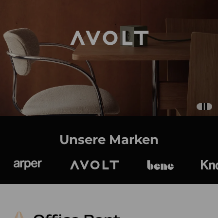
Unsere Marken
Arper
Avolt
bene
K