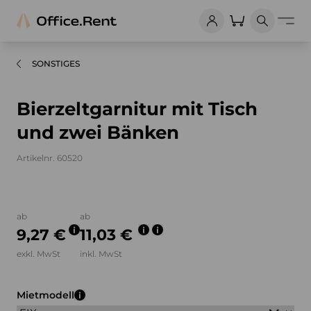
SONSTIGES
Bierzeltgarnitur mit Tisch
und zwei Bänken
Artikelnr. 60520
Bilder und Videos zum Produkt
ab
ab
9,27 €
11,03 €
exkl. MwSt
inkl. MwSt
Mietmodell