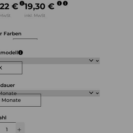
,22 €
19,30 €
 MwSt
inkl. MwSt
r Farben
hwarz
weiß
tmodell
X
tdauer
0 Monate
ahl