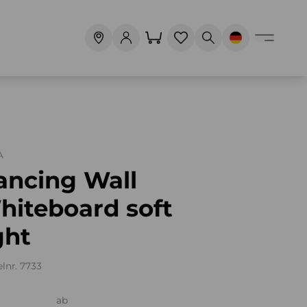
A
ancing Wall
hiteboard soft
ght
elnr. 7733
ab