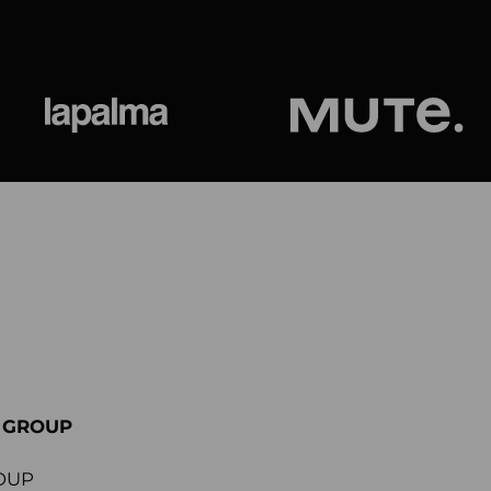
ional
Lapalma
Jetson by M
E GROUP
OUP