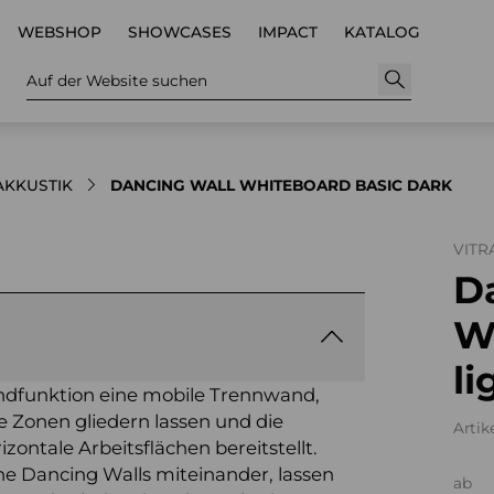
WEBSHOP
SHOWCASES
IMPACT
KATALOG
Auf der Website suchen
AKKUSTIK
DANCING WALL WHITEBOARD BASIC DARK
VITR
D
W
li
rundfunktion eine mobile Trennwand,
le Zonen gliedern lassen und die
Artik
izontale Arbeitsflächen bereitstellt.
e Dancing Walls miteinander, lassen
ab