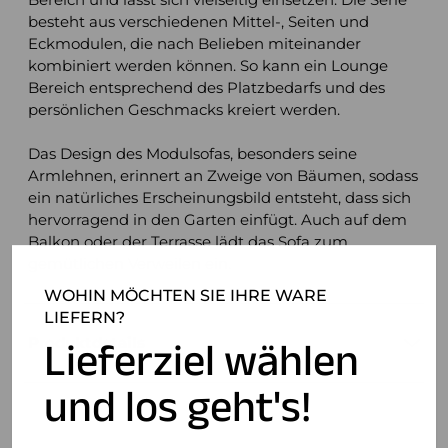
besteht aus verschiedenen Mittel-, Seiten und
Eckmodulen, die nach Belieben miteinander
kombiniert werden können. So kann ein Lounge
Bereich entsprechend des Platzbedarfs und des
persönlichen Geschmacks kreiert werden.
Das Design des Modulsofas, besonders seine
Armlehnen, erinnert an Zweige von Bäumen, sodass
ein natürliches Erscheinungsbild entsteht, dass sich
hervorragend in den Garten einfügt. Auch auf dem
Balkon oder der Terrasse lädt das Sofa zum
gemütlichen Verweilen ein.
WOHIN MÖCHTEN SIE IHRE WARE
LIEFERN?
Lieferziel wählen
Produktdetails
und los geht's!