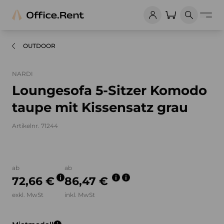
OUTDOOR
NARDI
Loungesofa 5-Sitzer Komodo
taupe mit Kissensatz grau
Artikelnr. 71244
Bilder und Videos zum Produkt
ab
ab
72,66 €
86,47 €
exkl. MwSt
inkl. MwSt