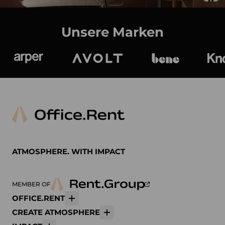
Unsere Marken
Arper
Avolt
bene
K
ATMOSPHERE. WITH IMPACT
MEMBER OF
OFFICE.RENT
Mehr
CREATE ATMOSPHERE
Mehr