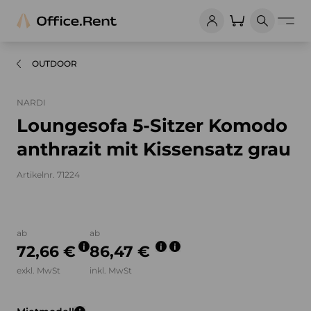
OUTDOOR
NARDI
Loungesofa 5-Sitzer Komodo
anthrazit mit Kissensatz grau
Artikelnr. 71224
Bilder und Videos zum Produkt
ab
ab
72,66 €
86,47 €
exkl. MwSt
inkl. MwSt