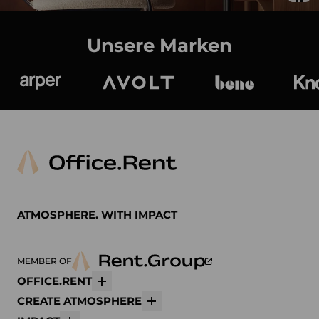
Unsere Marken
Arper
Avolt
bene
K
ATMOSPHERE. WITH IMPACT
MEMBER OF
OFFICE.RENT
Mehr
CREATE ATMOSPHERE
Mehr