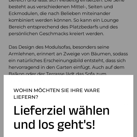
besteht aus verschiedenen Mittel-, Seiten und
Eckmodulen, die nach Belieben miteinander
kombiniert werden können. So kann ein Lounge
Bereich entsprechend des Platzbedarfs und des
persönlichen Geschmacks kreiert werden.
Das Design des Modulsofas, besonders seine
Armlehnen, erinnert an Zweige von Bäumen, sodass
ein natürliches Erscheinungsbild entsteht, dass sich
hervorragend in den Garten einfügt. Auch auf dem
Balkon oder der Terrasse lädt das Sofa zum
gemütlichen Verweilen ein.
WOHIN MÖCHTEN SIE IHRE WARE
LIEFERN?
Lieferziel wählen
Produktdetails
und los geht's!