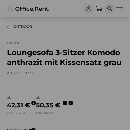
OUTDOOR
NARDI
Loungesofa 3-Sitzer Komodo
anthrazit mit Kissensatz grau
Artikelnr. 71223
Bilder und Videos zum Produkt
ab
ab
42,31 €
50,35 €
exkl. MwSt
inkl. MwSt