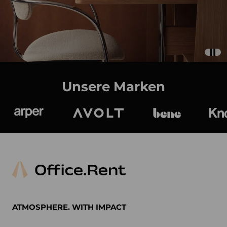
Unsere Marken
Arper
Avolt
bene
K
ATMOSPHERE. WITH IMPACT